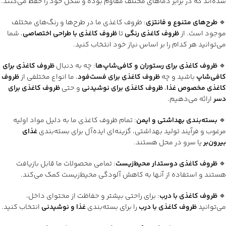
شده‌اند که در برابر دماهای مختلف مقاوم بوده و شکل خود را حفظ می‌کنند.
🔹
طرح‌های متنوع و فانتزی
: ظروف کاغذی ما در طرح‌ها و رنگ‌های مختلف
موجود است. از
ظروف کاغذی رنگی
تا
ظروف کاغذی با طراحی اختصاصی
، شما
می‌توانید هر کدام را بر اساس نیاز خود انتخاب کنید.
🔹
ظروف کاغذی برای رستوران و کافی‌شاپ‌ها
: چه به دنبال
ظروف کاغذی برای
کافی‌شاپ
باشید و چه
ظروف کاغذی برای فست‌فود
، ما انواع مختلفی از
ظروف
کاغذی مخصوص غذا
،
ظروف کاغذی برای نوشیدنی
و حتی
ظروف کاغذی برای
دسر
ارائه می‌دهیم.
🔹
بسته‌بندی بهداشتی و ایمن
: تمام ظروف کاغذی ما به دلیل مواد اولیه
مرغوب و فرآیند تولید بهداشتی، گزینه‌ای ایده‌آل برای بسته‌بندی
غذای
بیرون‌بر
یا سرو در محل هستند.
🔹
ظروف کاغذی دوستدار محیط‌زیست
: تمامی محصولات ما قابل بازیافت
هستند و استفاده از آنها به کاهش آلودگی محیط‌زیست کمک می‌کند.
🔹
ظروف کاغذی با درب
: برای راحتی بیشتر و حفاظت از محتوای داخل،
می‌توانید
ظروف کاغذی با درب
را برای بسته‌بندی
غذا و نوشیدنی
انتخاب کنید.