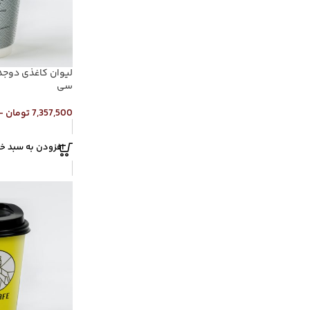
سی
7,357,500
تومان
–
افزودن به سبد خر