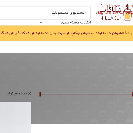
Skip to navigation
Skip to main content
انتخاب دسته بندی
وشگاه
لیوان دوجداره
کاپ هولدر
لوکاپ
بار سرد
لیوان تکجداره
ظروف کاغذی
ظروف گی
بر اساس قیمت :
خانه
/
ظروف کاغذی
حذف فیلترها
قيمت:
0 تومان
—
177,000,000 تومان
صافی