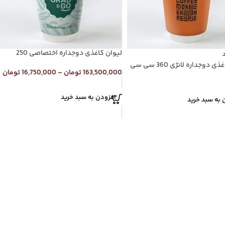
لیوان کاغذی دوجداره اختصاصی 250
 دوجداره لانژی 360 سی سی
163,500,000
تومان
–
16,750,000
تومان
افزودن به سبد خرید
 به سبد خرید