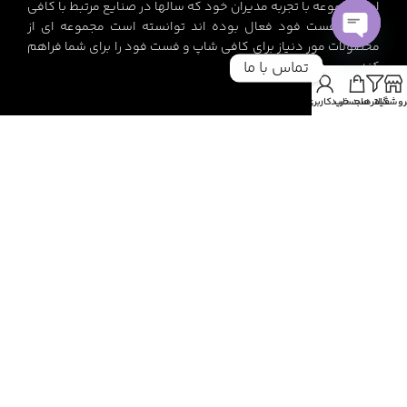
این مجموعه با تجربه مدیران خود که سالها در صنایع مرتبط با کافی
شاپ و فست فود فعال بوده اند توانسته است مجموعه ای از
محصولات مور دنیاز برای کافی شاپ و فست فود را برای شما فراهم
Open
تماس با ما
کند.
chaty
روشگاه
فیلترها
سبد خرید
حساب کاربری من
آخرین نوشته ها
بهترین لیوان یکبار مصرف برای شرکت‌ها و
سازمان‌ها
مرداد 11, 1405
بدون دیدگاه
راهنمای انتخاب لیوان کاغذی نمایشگاهی
مرداد 6, 1405
بدون دیدگاه
بهترین لیوان یکبارمصرف برای آبمیوه‌فروشی
مرداد 1, 1405
بدون دیدگاه