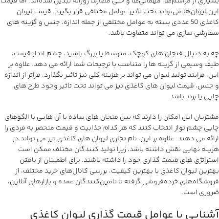
بسیاری از مراسم‌ها، مهمانی‌ها و حتی مصارف روزانه تبدیل شده‌اند. اما قیمت
این لیوان‌ها می‌تواند تحت تأثیر عوامل مختلفی قرار بگیرد. قیمت لیوان
کاغذی 50 عددی بسته به عوامل مختلفی از جمله اندازه، جنس و گزینه های
سفارشی سازی می تواند متفاوت باشد.
چه به دنبال فنجان های کوچک، متوسط یا بزرگ باشید، چشم انداز قیمت،
طیف وسیعی از گزینه ها را متناسب با ترجیحات شما ارائه می دهد. علاوه بر
این، فرایند تولید لیوان می تواند بر هزینه کلی نیز تاثیر بگذارد. فراتر از اندازه
و جنس، قیمت لیوان های کاغذی نیز می تواند تحت تاثیر وجود طرح های
چاپی یا برند باشد.
مشتریان این امکان را دارند که بین فنجان های ساده یا آن هایی با الگوهای
چاپی چشم نواز انتخاب کنند که هر کدام جذابیت و قیمت منحصر به فردی را
ارائه می دهند. علاوه بر این، نام تجاری لیوان های کاغذی نیز می تواند در
هزینه نهایی نقش داشته باشد، زیرا تولید کنندگان مختلف ممکن است
استراتژی های قیمت گذاری خود را داشته باشند. برای اطمینان از یافتن
بهترین لیوان کاغذی با بهترین کیفیت، بررسی کانال‌های خرید مختلف، از
فروشگاه‌های خرده‌فروشی گرفته تا تامین‌کنندگان عمده و بازارهای آنلاین،
ضروری است.
آشنایی با عوامل قیمت گذاری لیوان کاغذی