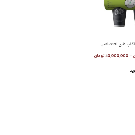
لاکاپ طرح اختصاصی
ن
–
40,000,000
تومان
ید