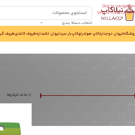
Skip to navigation
Skip to main content
انتخاب دسته بندی
وشگاه
لیوان دوجداره
کاپ هولدر
لوکاپ
بار سرد
لیوان تکجداره
ظروف کاغذی
ظروف گی
بر اساس قیمت :
خانه
/
هولدر
حذف فیلترها
قيمت:
40,000,000 تومان
—
72,000,000 تومان
صافی