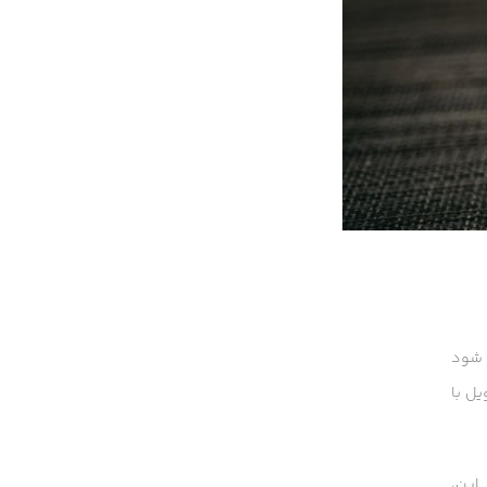
 شود
یل با
این،