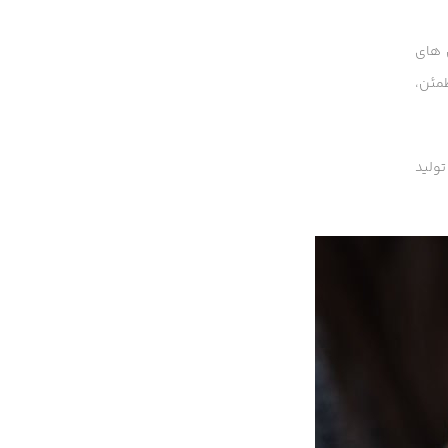
های
مئن،
 و تولید