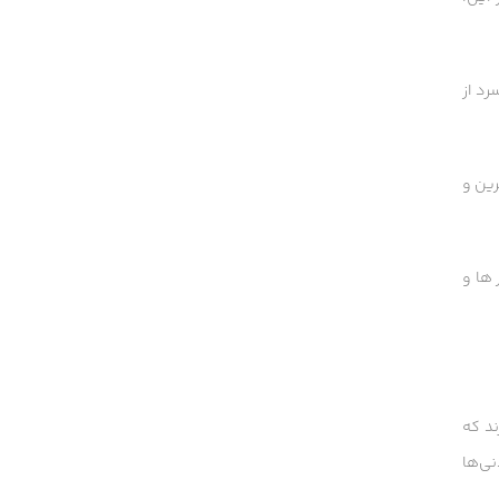
شند. طبق گزارشی در سال 2022، قهوه‌های سرد از
رین و
 ها و
ند که
ی‌ها