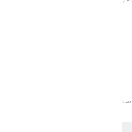
م از
عمده