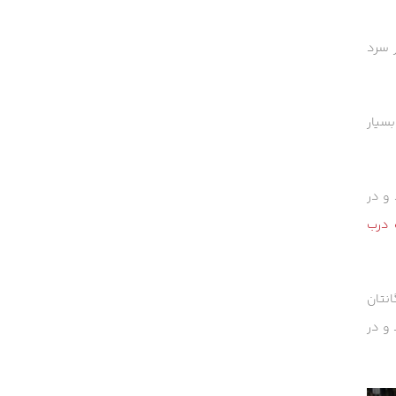
ر سرد
سیار
ند و در
 درب
انتان
دنی‌های امضادار» (Signature Drinks) خلق کنید و در