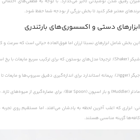
میزان رقیق شدن نوشیدنی تاثیر می‌گذارد. با توجه به قطعی‌های احتمالی 
برندهای معتبر فکر کنید تا بخش بزرگی از بودجه شما حفظ شود.
ابزارهای دستی و اکسسوری‌های بارتندری
این بخش شامل ابزارهای نسبتا ارزان اما فوق‌العاده حیاتی است که سرعت و کیف
شیکر (Shaker): ترجیحا مدل‌های بوستون که برای ترکیب سریع مایعات با یخ استفاده می‌شوند.
جیگر (Jigger): پیمانه استاندارد برای اندازه‌گیری دقیق سیروپ‌ها و مایعات تا طعم نوشیدنی‌های شما همیشه ثابت بماند.
مادلر (Muddler) و بار اسپون (Bar Spoon): برای عصاره‌گیری از میوه‌های تازه، نعناع و هم‌زدن اصولی نوشیدنی‌های لایه‌ای.
ی: ابزاری که اغلب آخرین لحظه به یادشان می‌افتد، اما مستقیم روی تجربه م
کافه‌ها گزینه مناسبی هستند.