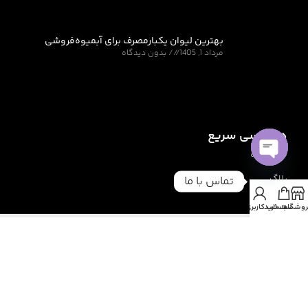
نیلاکاپ با هدف ارائه محصولات کافی شاپی در ایران و همچنین
ارائه خدمات مرتبط با کافی شاپ و فست فود تاسیس گردیده است.
این مجموعه با تجربه مدیران خود که سالها در صنایع مرتبط با کافی
شاپ و فست فود فعال بوده اند توانسته است مجموعه ای از
محصولات مور دنیاز برای کافی شاپ و فست فود را برای شما فراهم
Open
کند.
تماس با ما
chaty
روشگاه
سبد خرید
حساب کاربری من
آخرین نوشته ها
بهترین لیوان یکبار مصرف برای شرکت‌ها و
سازمان‌ها
مرداد 11, 1405
بدون دیدگاه
راهنمای انتخاب لیوان کاغذی نمایشگاهی