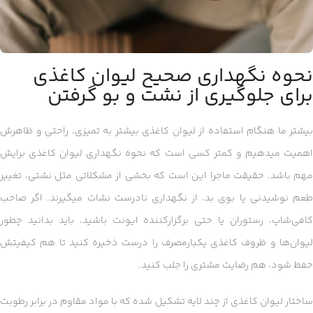
نحوه نگهداری صحیح لیوان کاغذی
برای جلوگیری از نشت و بو گرفتن
بیشتر ما هنگام استفاده از لیوان کاغذی بیشتر به تمیزی، راحتی و ظاهرش
اهمیت میدهیم و کمتر کسی است که نحوه نگهداری لیوان کاغذی برایش
مهم باشد. حقیقت ماجرا این است که بخشی از مشکلاتی مثل نشتی، تغییر
طعم نوشیدنی یا بوی بد، از نگهداری نادرست نشات میگیرند. اگر صاحب
کافی‌شاپ، رستوران یا حتی برگزارکننده‌ ایونت باشید، باید بدانید چطور
لیوان‌ها و ظروف کاغذی یکبارمصرف را درست ذخیره کنید تا هم کیفیتش
حفظ شود، هم رضایت مشتری را جلب کنید.
ساختار لیوان کاغذی از چند لایه تشکیل شده که با مواد مقاوم در برابر رطوبت