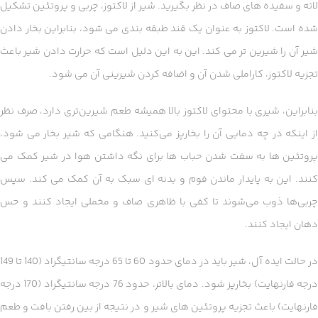
لاته و سفیده های صاف در نظر بگیرید. شیر از لاکتوز، چربی و پروتئین تشکیل
شده است. لاکتوز به عنوان یک قند طبقه بندی می شود، بنابراین بخار دادن
شیر آن را شیرین تر می کند. این به این دلیل است که حرارت دادن شیر باعث
تجزیه لاکتوز، کاراملی شدن آن و اضافه کردن شیرینی آن می شود.
بنابراین، شیری با محتوای لاکتوز بالا همیشه طعم شیرین‌تری دارد، صرف نظر
از اینکه در چه دمایی آن را بخارپز می‌کنید. هنگامی که شیر بخار می شود،
پروتئین ها به سفت شدن حباب ها برای نگه داشتن هوا در شیر کمک می
کنند. این به پایدار ماندن فوم و بدنه ای سبک به آن کمک می کند. سپس
چربی‌ها ذوب می‌شوند تا کفی با ظاهری صاف و مخملی ایجاد کنند و حس
دهان ایجاد کنند.
در حالت ایده آل، شیر باید در دمای حدود 60 تا 65 درجه سانتیگراد (140 تا 149
درجه فارنهایت) بخارپز شود. دمای بالاتر، حدود 76 درجه سانتیگراد (170 درجه
فارنهایت) باعث تجزیه پروتئین های شیر و در نتیجه از بین رفتن بافت و طعم