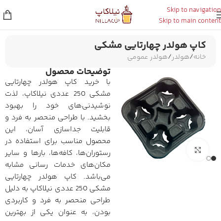
Skip to navigation
Skip to main content
کاپ هولدر چهارتایی مشکی
خانه
/
هولدر
/
هولدر عمومی
توضیحات محصول
با خرید کاپ هولدر چهارتایی
اط
مشکی 250 عددی نیلاکاپ، لذت
از
نوشیدنی‌های خود را بهبود
اخ
مه
بخشید. با طراحی منحصر به فرد و
از
قابلیت جداسازی آسان، این
طر
محصول مناسب برای استفاده در
پی
برای بزرگنمایی کلیک کنید
رستوران‌ها، کافه‌ها، بارها و سایر
مکان‌های خدمات رسانی مشابه
می‌باشد. کاپ هولدر چهارتایی
مشکی 250 عددی نیلاکاپ به دلیل
طراحی منحصر به فرد و کاربردی
بودن، به عنوان یکی از بهترین