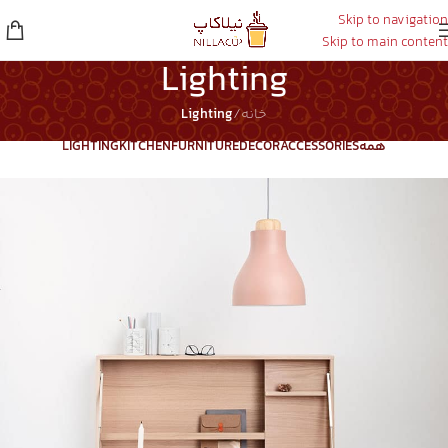
Skip to navigation
Skip to main content
Lighting
خانه
/
Lighting
همه
ACCESSORIES
DECOR
FURNITURE
KITCHEN
LIGHTING