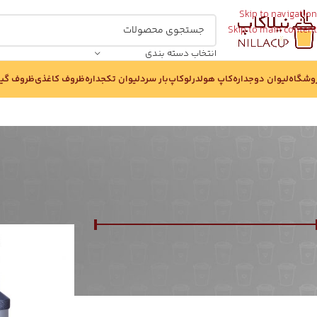
Skip to navigation
Skip to main content
انتخاب دسته بندی
وشگاه
لیوان دوجداره
کاپ هولدر
لوکاپ
بار سرد
لیوان تکجداره
ظروف کاغذی
ظروف گی
بر اساس قیمت :
خانه
/
فروشگاه
/
بر
قيمت:
0 تومان
—
177,000,000 تومان
صافی