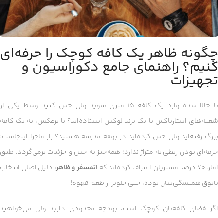
چگونه ظاهر یک کافه کوچک را حرفه‌ای
کنیم؟ راهنمای جامع دکوراسیون و
تجهیزات
تا حالا شده وارد یک کافه ۱۵ متری شوید ولی حس کنید وسط یکی از
شعبه‌های استارباکس یا یک برند لوکس ایستاده‌اید؟ یا برعکس، به یک کافه
بزرگ رفته‌اید ولی حس کرده‌اید در بوفه مدرسه هستید؟ راز ماجرا اینجاست:
حرفه‌ای بودن ربطی به متراژ ندارد؛ همه‌چیز به حس و جزئیات برمی‌گردد. طبق
مار، ۷۰ درصد مشتریان اعتراف کرده‌اند که
اتمسفر و ظاهر،
دلیل اصلی انتخاب
پاتوق همیشگی‌شان بوده، حتی جلوتر از طعم قهوه!
اگر فضای کافه‌‌تان کوچک است، بودجه‌ محدودی دارید ولی می‌خواهید