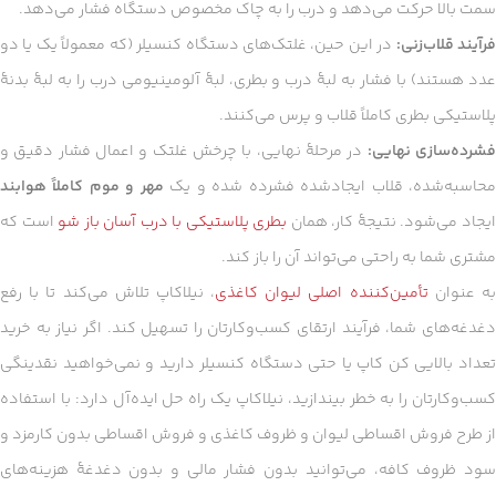
سمت بالا حرکت می‌دهد و درب را به چاک مخصوص دستگاه فشار می‌دهد.
رآیند قلاب‌زنی:
در این حین، غلتک‌های دستگاه کنسیلر (که معمولاً یک یا دو
عدد هستند) با فشار به لبهٔ درب و بطری، لبهٔ آلومینیومی درب را به لبهٔ بدنهٔ
پلاستیکی بطری کاملاً قلاب و پرس می‌کنند.
شرده‌سازی نهایی:
در مرحلهٔ نهایی، با چرخش غلتک و اعمال فشار دقیق و
حاسبه‌شده، قلاب ایجادشده فشرده شده و یک
مهر و موم کاملاً هوابند
یجاد می‌شود. نتیجهٔ کار، همان
بطری پلاستیکی با درب آسان باز شو
است که
مشتری شما به راحتی می‌تواند آن را باز کند.
ه عنوان
تأمین‌کننده اصلی لیوان کاغذی
، نیلاکاپ تلاش می‌کند تا با رفع
دغدغه‌های شما، فرآیند ارتقای کسب‌وکارتان را تسهیل کند. اگر نیاز به خرید
تعداد بالایی کن کاپ یا حتی دستگاه کنسیلر دارید و نمی‌خواهید نقدینگی
کسب‌وکارتان را به خطر بیندازید، نیلاکاپ یک راه حل ایده‌آل دارد: با استفاده
از طرح فروش اقساطی لیوان و ظروف کاغذی و فروش اقساطی بدون کارمزد و
سود ظروف کافه، می‌توانید بدون فشار مالی و بدون دغدغهٔ هزینه‌های