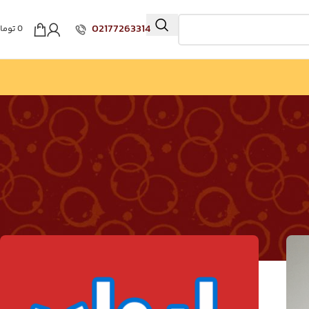
02177263314
0
توما