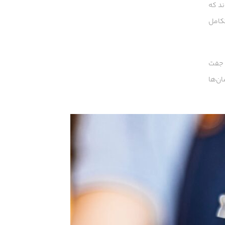
ند که
تکامل
، جفت
ن‌ها