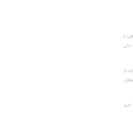
Per- and Polyfluoroalkyl Substances است؛ گروهی از
 حتی
لاً نباید در
رطان،
خرید